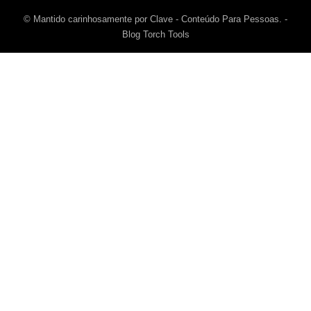
© Mantido carinhosamente por Clave - Conteúdo Para Pessoas. -
Blog Torch Tools