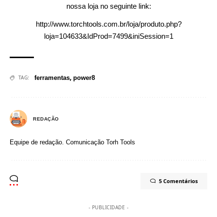
nossa loja no seguinte link:
http://www.torchtools.com.br/loja/produto.php?
loja=104633&IdProd=7499&iniSession=1
,
TAG:
ferramentas
power8
REDAÇÃO
Equipe de redação.
Comunicação
Torh Tools
5 Comentários
- PUBLICIDADE -