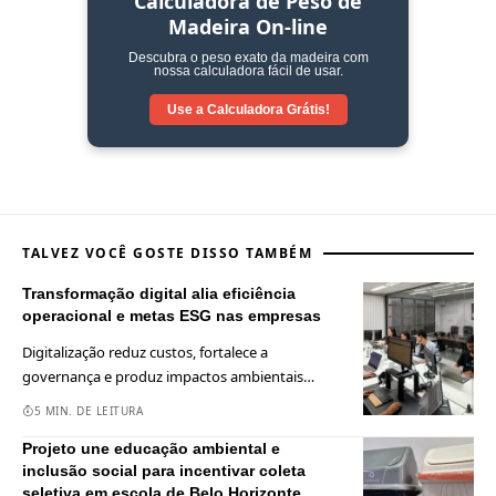
Calculadora de Peso de
Madeira On-line
Descubra o peso exato da madeira com
nossa calculadora fácil de usar.
Use a Calculadora
Grátis!
TALVEZ VOCÊ GOSTE DISSO TAMBÉM
Transformação digital alia eficiência
operacional e metas ESG nas empresas
Digitalização reduz custos, fortalece a
governança e produz impactos ambientais
…
5 MIN. DE LEITURA
Projeto une educação ambiental e
inclusão social para incentivar coleta
seletiva em escola de Belo Horizonte