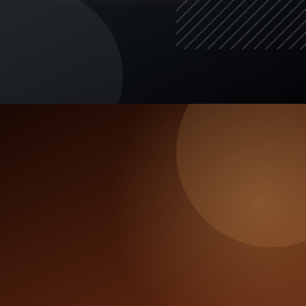
O QUE DECIDE
Três fatores
mudam a
escolha
Antes de comprar, olhe o caminho