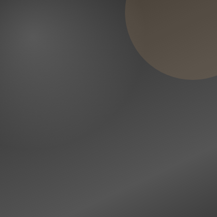
ATALHO ÚTIL
Periférica ou
centrífuga?
Em uso residencial, a escolha
depende do desnível, da vazão e
do ponto de instalação.