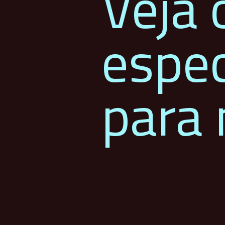
Veja 
espec
para 