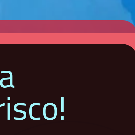
ua
isco!