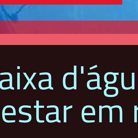
aixa d'ág
estar em r