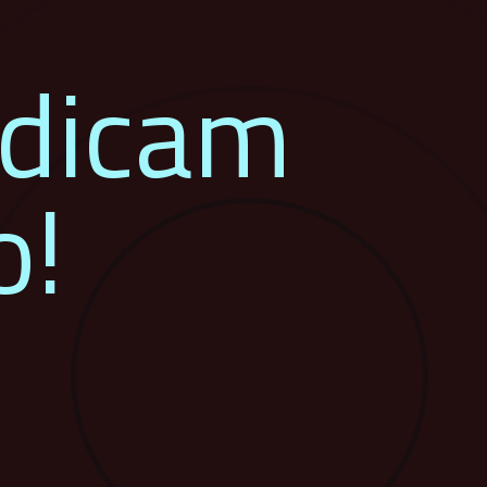
ndicam
o!