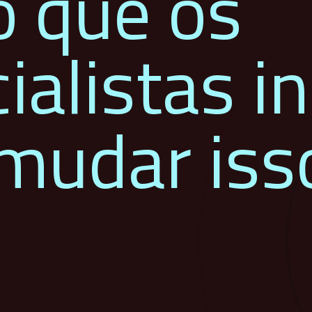
o que os
ialistas i
mudar iss